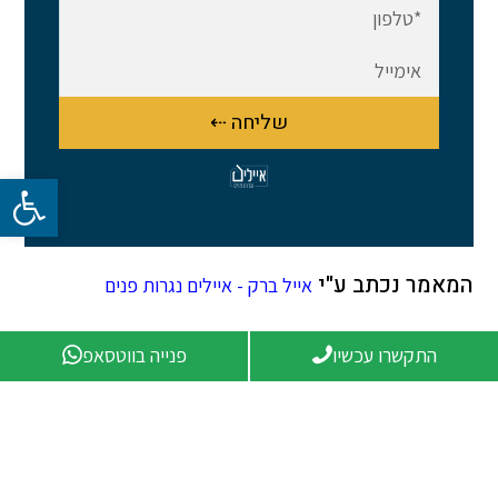
שליחה ⇠
פתח סרגל 
המאמר נכתב ע"י
אייל ברק - איילים נגרות פנים
התקשרו עכשיו
פנייה בווטסאפ