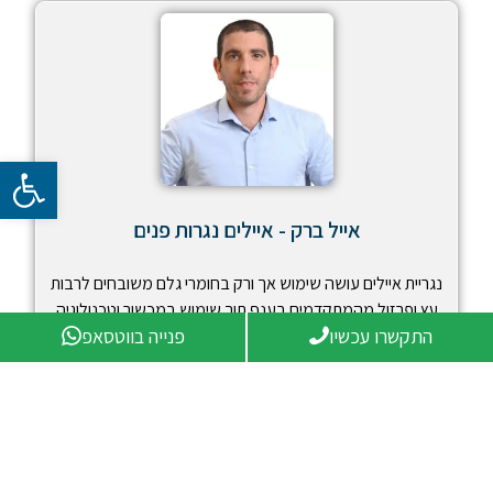
פתח סרגל 
אייל ברק - איילים נגרות פנים
נגריית איילים עושה שימוש אך ורק בחומרי גלם משובחים לרבות
עץ ופרזול מהמתקדמים בענף תוך שימוש במכשור וטכנולוגיה
התקשרו עכשיו
פנייה בווטסאפ
חדישים.
אנו מעניקים יחס אישי לכל לקוח, מלווים לכל אורך שלבי
העבודה, קשובים וערוכים לכל בקשה, משלב האפיון דרך
הביצוע וההתקנה.