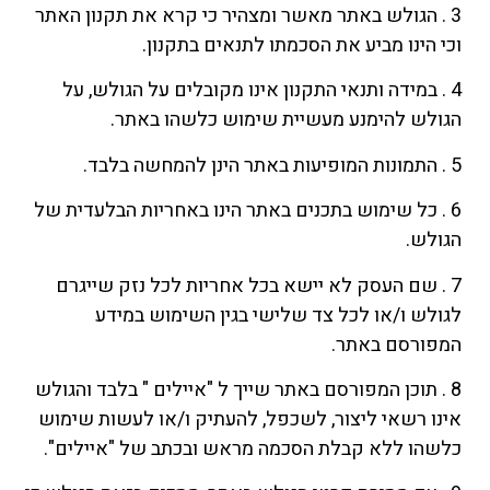
3 . הגולש באתר מאשר ומצהיר כי קרא את תקנון האתר
וכי הינו מביע את הסכמתו לתנאים בתקנון.
4 . במידה ותנאי התקנון אינו מקובלים על הגולש, על
הגולש להימנע מעשיית שימוש כלשהו באתר.
5 . התמונות המופיעות באתר הינן להמחשה בלבד.
6 . כל שימוש בתכנים באתר הינו באחריות הבלעדית של
הגולש.
7 . שם העסק לא יישא בכל אחריות לכל נזק שייגרם
לגולש ו/או לכל צד שלישי בגין השימוש במידע
המפורסם באתר.
8 . תוכן המפורסם באתר שייך ל "איילים " בלבד והגולש
אינו רשאי ליצור, לשכפל, להעתיק ו/או לעשות שימוש
כלשהו ללא קבלת הסכמה מראש ובכתב של "איילים".