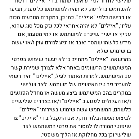
שלישי לחדור למידע אשר שמור בידי “איילים” ו ו/או
להשתמש בו לרעה, לא תהיה למשתמש כל טענה, תביעה
או דרישה כלפי “איילים”. כמו כן, במקרים הנובעים מכוח
עליון, “איילים” לא יהיה אחראי לכל נזק מכל סוג שהוא,
עקיף או ישיר שייגרם למשתמש או למי מטעמו, אם
מידע כלשהו שמסר יאבד או יגיע לגורם עוין ו/או יעשה
בו שימוש שלא
בהרשאה. “איילים” מתחייב כי לא יעשה שימוש בפרטי
המשתמשים הרשומים באתר אלא לצורך שמירת קשר
עם המשתמש. למרות האמור לעיל, “איילים ” יהיה רשאי
להעביר פר טיו האישיים של משתמש לצד שלישי
במקרים בהם המשתמש ביצע מעשה או מחדל הפוגעים
ו/או העלולים לפגוע ב “איילים” ו/או בצדדים שלישיים
כלשהם, המשתמש עשה שימוש בשירותי “איילים”
לביצוע מעשה בלתי חוקי, אם התקבל בידי "איילים" צו
שיפוטי המורה לו למסור את פרטי המשתמש לצד
שלישי וכן בכל מחלוקת או הליך משפטי.