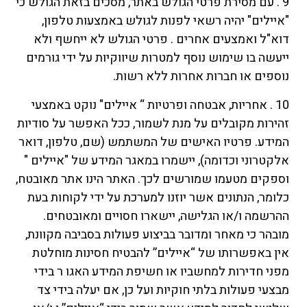
9 . עם מסירת פרטי הגולש באתר, מסכים בזאת הגולש כי
"איילים" יהיה רשאי לפנות לגולש באמצעות טלפון,
דוא"ל ואמצעים אחרים . פרטי הגולש לא ייחשף ולא
ייעשה בו שימוש נוסף למטרות שיווקיות על ידי גורמים
נוספים או חברות אחרות ללא רשות.
10 . אחריות, אבטחה ופרטיות “ איילים" נוקט באמצעי
זהירות מקובלים על מנת לשמור, ככל האפשר על סודיות
המידע. פרטיו האישים של המשתמש (שם, טלפון, דואר
אלקטרוני וכדומה), יישמרו במאגר המידע של "איילים "
וספקים מטעמו שמורשים לכך. האתר הינו אתר מאובטח,
כלומר, הנתונים אשר יוזנו למערכת על ידי לקוחות בעת
ההרשמה ו/או הגלישה, יישארו חסויים ומאובטחים.
מובהר כי מאחר ומדובר בביצוע פעולות בסביבה מקוונת,
אין באפשרותו של “איילים” להבטיח חסינות מוחלטת
מפני חדירות למחשביו או חשיפת המידע האגו ר בידי
מבצעי פעולות בלתי חוקיות ועל כן, אם יעלה בידי צד