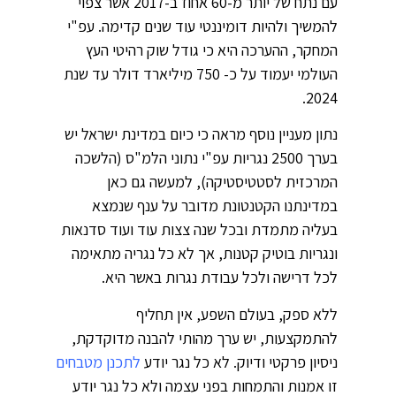
עם נתח של יותר מ-60 אחוז ב-2017 אשר צפוי
להמשיך ולהיות דומיננטי עוד שנים קדימה. עפ"י
המחקר, ההערכה היא כי גודל שוק רהיטי העץ
העולמי יעמוד על כ- 750 מיליארד דולר עד שנת
2024.
נתון מעניין נוסף מראה כי כיום במדינת ישראל יש
בערך 2500 נגריות עפ"י נתוני הלמ"ס (הלשכה
המרכזית לסטטיסטיקה), למעשה גם כאן
במדינתנו הקטנטונת מדובר על ענף שנמצא
בעליה מתמדת ובכל שנה צצות עוד ועוד סדנאות
ונגריות בוטיק קטנות, אך לא כל נגריה מתאימה
לכל דרישה ולכל עבודת נגרות באשר היא.
ללא ספק, בעולם השפע, אין תחליף
להתמקצעות, יש ערך מהותי להבנה מדוקדקת,
ניסיון פרקטי ודיוק. לא כל נגר יודע
לתכנן מטבחים
זו אמנות והתמחות בפני עצמה ולא כל נגר יודע