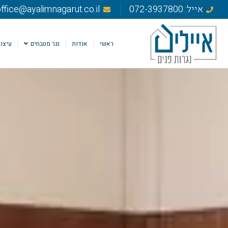
אייל: 072-3937800
ffice@ayalimnagarut.co.il
ראשי
אודות
נגר מטבחים
עיצוב