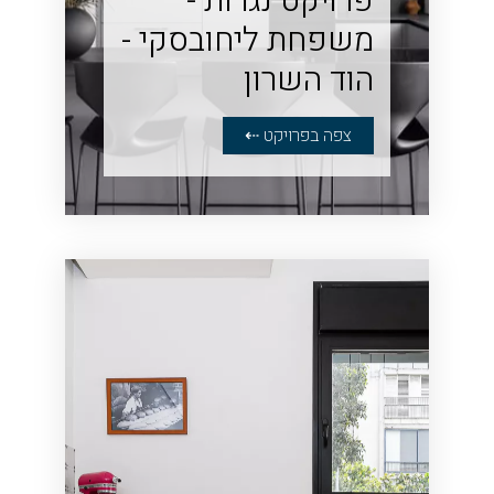
פרויקט נגרות -
משפחת ליחובסקי -
‏הוד השרון
צפה בפרויקט ⇠