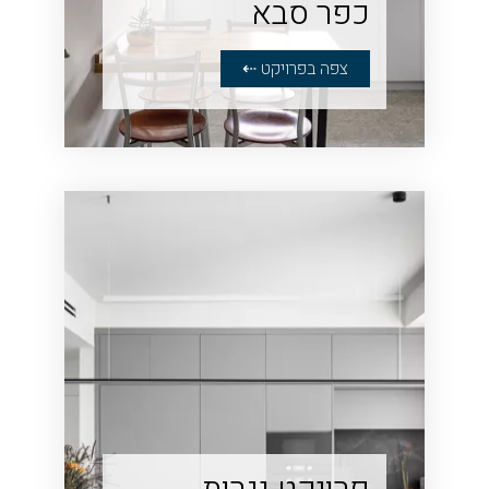
כפר סבא
צפה בפרויקט ⇠