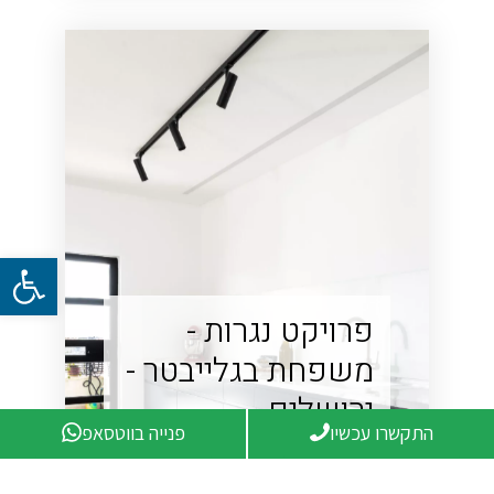
פתח סרגל 
פרויקט נגרות -
משפחת בגלייבטר -
ירושלים‏
התקשרו עכשיו
פנייה בווטסאפ
צפה בפרויקט ⇠