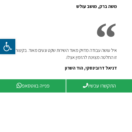
משה ברק, מושב עולש
פתח סרגל 
איל עושה עבודה מדויק מאוד השירות שקט ונעים מאוד. בקיצור
זו החלטה מצוינת להזמין אצלו.
דניאל דרובינסקי, הוד השרון
התקשרו עכשיו
פנייה בווטסאפ
איילים עשו לי מטבח חדש. הם מקצועיים ונעימים היותר. אני
ממליצה עליהם בחום רב!!
דליה איתני, מושב כפר סירקין