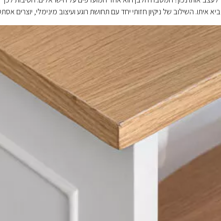
איתו. השילוב של ניקיון חזותי יחד עם תחושת רוגע ועיצוב מינימלי, יוצרים אסת