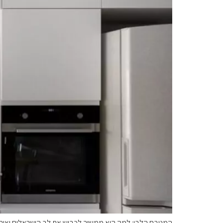
המטבח הלבן: למה הוא ממשיך לכבוש את לב הישראלים ואיך ל