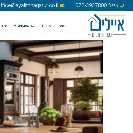
אייל: 072-3937800
ffice@ayalimnagarut.co.il
ראשי
אודות
נגר מטבחים
עיצוב