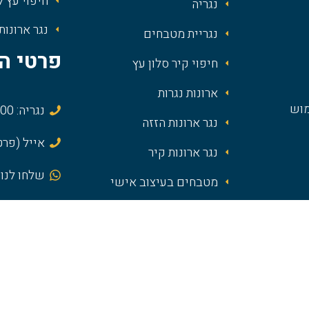
חיפוי עץ ל
נגריה
נגר ארונות
נגריית מטבחים
פרטי ה
חיפוי קיר סלון עץ
ארונות נגרות
מוש
נגריה: 072-3937800
נגר ארונות הזזה
אייל (פרטי): 8-9919
נגר ארונות קיר
שלחו לנו 
מטבחים בעיצוב אישי
rut.co.il
עיצוב מטבח מודרני
חרושת 9, רמת השרון
חיפוי קירות פנים בעץ
דקורטיבי
גולן 57 מושב גבעת כ"ח