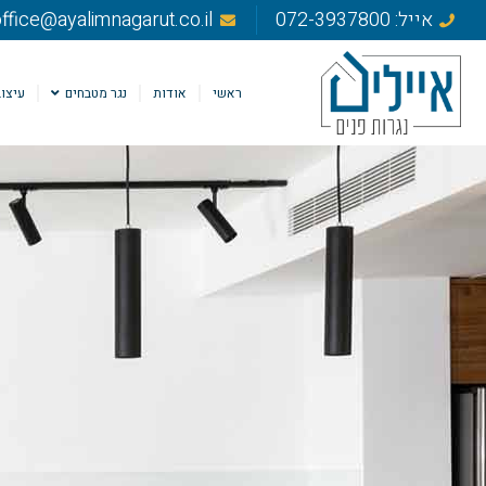
אייל: 072-3937800
ffice@ayalimnagarut.co.il
ראשי
אודות
נגר מטבחים
עיצוב